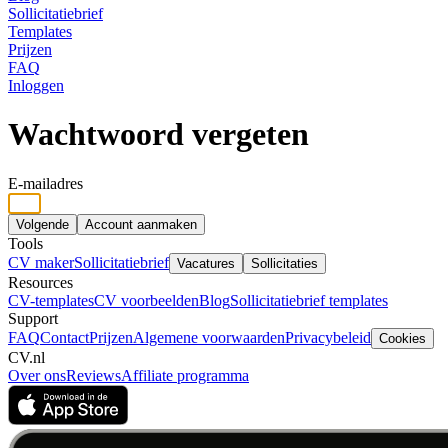
Sollicitatiebrief
Templates
Prijzen
FAQ
Inloggen
Wachtwoord vergeten
E-mailadres
Volgende
Account aanmaken
Tools
CV maker
Sollicitatiebrief
Vacatures
Sollicitaties
Resources
CV-templates
CV voorbeelden
Blog
Sollicitatiebrief templates
Support
FAQ
Contact
Prijzen
Algemene voorwaarden
Privacybeleid
Cookies
CV.nl
Over ons
Reviews
Affiliate programma