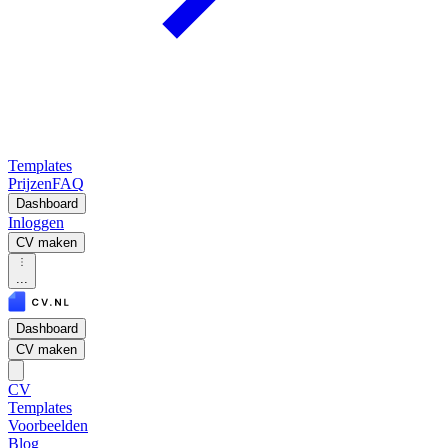
Templates
Prijzen
FAQ
Dashboard
Inloggen
CV maken
...
Dashboard
CV maken
CV
Templates
Voorbeelden
Blog