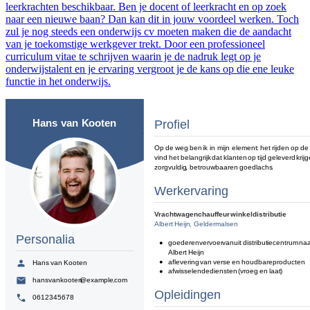
leerkrachten beschikbaar. Ben je docent of leerkracht en op zoek
naar een nieuwe baan? Dan kan dit in jouw voordeel werken. Toch
zul je nog steeds een onderwijs cv moeten maken die de aandacht
van je toekomstige werkgever trekt. Door een professioneel
curriculum vitae te schrijven waarin je de nadruk legt op je
onderwijstalent en je ervaring vergroot je de kans op die ene leuke
functie in het onderwijs.