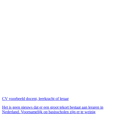
CV voorbeeld docent, leerkracht of leraar
Het is geen nieuws dat er een groot tekort bestaat aan leraren in
Nederland. Voornamelijk op basisscholen zijn er te weinig