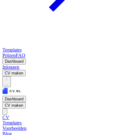
Templates
Prijzen
FAQ
Dashboard
Inloggen
CV maken
...
Dashboard
CV maken
CV
Templates
Voorbeelden
Blog