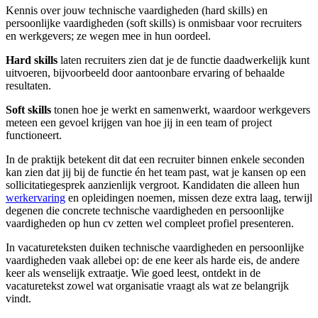
Kennis over jouw technische vaardigheden (hard skills) en
persoonlijke vaardigheden (soft skills) is onmisbaar voor recruiters
en werkgevers; ze wegen mee in hun oordeel.
Hard skills
laten recruiters zien dat je de functie daadwerkelijk kunt
uitvoeren, bijvoorbeeld door aantoonbare ervaring of behaalde
resultaten.
Soft skills
tonen hoe je werkt en samenwerkt, waardoor werkgevers
meteen een gevoel krijgen van hoe jij in een team of project
functioneert.
In de praktijk betekent dit dat een recruiter binnen enkele seconden
kan zien dat jij bij de functie én het team past, wat je kansen op een
sollicitatiegesprek aanzienlijk vergroot. Kandidaten die alleen hun
werkervaring
en opleidingen noemen, missen deze extra laag, terwijl
degenen die concrete technische vaardigheden en persoonlijke
vaardigheden op hun cv zetten wel compleet profiel presenteren.
In vacatureteksten duiken technische vaardigheden en persoonlijke
vaardigheden vaak allebei op: de ene keer als harde eis, de andere
keer als wenselijk extraatje. Wie goed leest, ontdekt in de
vacaturetekst zowel wat organisatie vraagt als wat ze belangrijk
vindt.