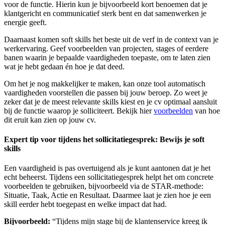
voor de functie. Hierin kun je bijvoorbeeld kort benoemen dat je
klantgericht en communicatief sterk bent en dat samenwerken je
energie geeft.
Daarnaast komen soft skills het beste uit de verf in de context van je
werkervaring. Geef voorbeelden van projecten, stages of eerdere
banen waarin je bepaalde vaardigheden toepaste, om te laten zien
wat je hebt gedaan én hoe je dat deed.
Om het je nog makkelijker te maken, kan onze tool automatisch
vaardigheden voorstellen die passen bij jouw beroep. Zo weet je
zeker dat je de meest relevante skills kiest en je cv optimaal aansluit
bij de functie waarop je solliciteert. Bekijk hier
voorbeelden
van hoe
dit eruit kan zien op jouw cv.
Expert tip voor tijdens het sollicitatiegesprek: Bewijs je soft
skills
Een vaardigheid is pas overtuigend als je kunt aantonen dat je het
echt beheerst. Tijdens een sollicitatiegesprek helpt het om concrete
voorbeelden te gebruiken, bijvoorbeeld via de STAR-methode:
Situatie, Taak, Actie en Resultaat. Daarmee laat je zien hoe je een
skill eerder hebt toegepast en welke impact dat had.
Bijvoorbeeld:
“Tijdens mijn stage bij de klantenservice kreeg ik