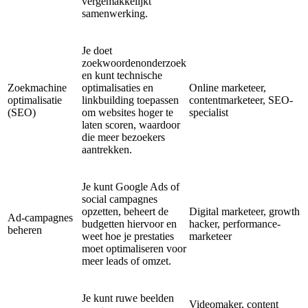
vergemakkelijkt
samenwerking.
Je doet
zoekwoordenonderzoek
en kunt technische
Zoekmachine
optimalisaties en
Online marketeer,
optimalisatie
linkbuilding toepassen
contentmarketeer, SEO-
(SEO)
om websites hoger te
specialist
laten scoren, waardoor
die meer bezoekers
aantrekken.
Je kunt Google Ads of
social campagnes
opzetten, beheert de
Digital marketeer, growth
Ad-campagnes
budgetten hiervoor en
hacker, performance-
beheren
weet hoe je prestaties
marketeer
moet optimaliseren voor
meer leads of omzet.
Je kunt ruwe beelden
Videomaker, content