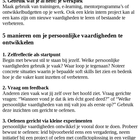
5. Gebruik wat je al hebt: je werkplek
Maak gebruik van trainingen, e-learning, mentorprogramma’s of
ontwikkelbudgetten op je werk. Ook een klein intern project kan al
een kans zijn om nieuwe vaardigheden te leren of bestaande te
verbeteren.
5 manieren om je persoonlijke vaardigheden te
ontwikkelen
1. Zelfreflectie als startpunt
Begin met bewust stil te staan bij jezelf. Welke persoonlijke
vaardigheden gebruik je vaak? Waar loop je tegenaan? Noteer
concrete situaties waarin je bepaalde soft skills liet zien en bedenk
hoe je die vaker kunt inzetten of verbeteren.
2. Vraag om feedback
Anderen zien vaak wat jij zelf over het hoofd ziet. Vraag gerichte
vragen: “Wanneer vond je dat ik iets écht goed deed?” of “Welke
persoonlijke vaardigheden van mij valt jou als eerste op?” Gebruik
deze inzichten om gericht te oefenen.
3. Oefenen gericht via kleine experimenten
persoonlijke vaardigheden ontwikkel je vooral door te doen. Probeer
bewust te oefenen: leid bijvoorbeeld eens een vergadering, neem
initiatief bij een project of oefen met conflictoplossing in een veilige