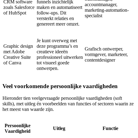
CRM software
funnels inzichtelijk
accountmanager,
zoals Salesforce
maken en automatiseert
marketing-automation-
of HubSpot
follow-ups. Dit
specialist
versterkt relaties en
genereert meer omzet.
Je kunt overweg met
Graphic design
deze programma’s en
Grafisch ontwerper,
met Adobe
creatieve ideeën
vormgever, marketeer,
Creative Suite
professioneel uitwerken
contentdesigner
of Canva
tot visueel goede
ontwerpen.
Veel voorkomende persoonlijke vaardigheden
Hieronder tien veelgevraagde persoonlijke vaardigheden (soft
skills), met uitleg én voorbeelden van functies of sectoren waarin ze
het meest van waarde zijn.
Persoonlijke
Uitleg
Functie
Vaardigheid