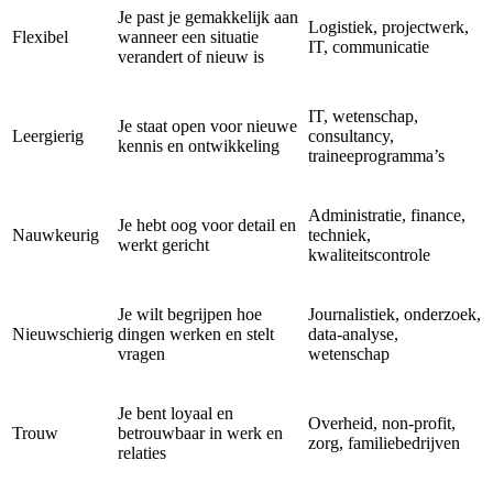
Je past je gemakkelijk aan
Logistiek, projectwerk,
Flexibel
wanneer een situatie
IT, communicatie
verandert of nieuw is
IT, wetenschap,
Je staat open voor nieuwe
Leergierig
consultancy,
kennis en ontwikkeling
traineeprogramma’s
Administratie, finance,
Je hebt oog voor detail en
Nauwkeurig
techniek,
werkt gericht
kwaliteitscontrole
Je wilt begrijpen hoe
Journalistiek, onderzoek,
Nieuwschierig
dingen werken en stelt
data-analyse,
vragen
wetenschap
Je bent loyaal en
Overheid, non-profit,
Trouw
betrouwbaar in werk en
zorg, familiebedrijven
relaties