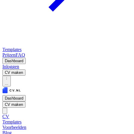
Templates
Prijzen
FAQ
Dashboard
Inloggen
CV maken
...
Dashboard
CV maken
CV
Templates
Voorbeelden
Blog