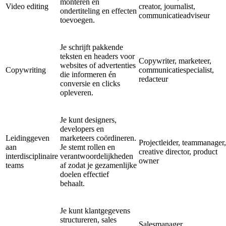
monteren en
Video editing
creator, journalist,
ondertiteling en effecten
communicatieadviseur
toevoegen.
Je schrijft pakkende
teksten en headers voor
Copywriter, marketeer,
websites of advertenties
Copywriting
communicatiespecialist,
die informeren én
redacteur
conversie en clicks
opleveren.
Je kunt designers,
developers en
Leidinggeven
marketeers coördineren.
Projectleider, teammanager,
aan
Je stemt rollen en
creative director, product
interdisciplinaire
verantwoordelijkheden
owner
teams
af zodat je gezamenlijke
doelen effectief
behaalt.
Je kunt klantgegevens
structureren, sales
Salesmanager,