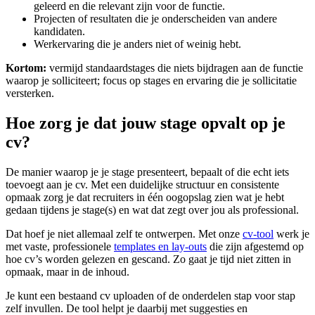
geleerd en die relevant zijn voor de functie.
Projecten of resultaten die je onderscheiden van andere
kandidaten.
Werkervaring die je anders niet of weinig hebt.
Kortom:
vermijd standaardstages die niets bijdragen aan de functie
waarop je solliciteert; focus op stages en ervaring die je sollicitatie
versterken.
Hoe zorg je dat jouw stage opvalt op je
cv?
De manier waarop je je stage presenteert, bepaalt of die echt iets
toevoegt aan je cv. Met een duidelijke structuur en consistente
opmaak zorg je dat recruiters in één oogopslag zien wat je hebt
gedaan tijdens je stage(s) en wat dat zegt over jou als professional.
Dat hoef je niet allemaal zelf te ontwerpen. Met onze
cv-tool
werk je
met vaste, professionele
templates en lay-outs
die zijn afgestemd op
hoe cv’s worden gelezen en gescand. Zo gaat je tijd niet zitten in
opmaak, maar in de inhoud.
Je kunt een bestaand cv uploaden of de onderdelen stap voor stap
zelf invullen. De tool helpt je daarbij met suggesties en