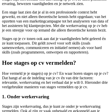
ervaring, bewezen vaardigheden en je netwerk zien.
Een stage laat zien dat je al in een professionele context hebt
gewerkt, en niet alleen theoretische kennis hebt opgedaan; van het
opzetten van een marketingcampagne tot het analyseren van data of
het assisteren bij klantprojecten. Met die werkervaring op je cv heb
je een streepje voor op iemand die alleen theoretische kennis bezit.
Stages op je cv tonen ook aan dat je vaardigheden hebt geleerd én
ze kunt toepassen. Dit geldt zowel voor soft
skills
(zoals
samenwerken, communiceren en initiatief nemen) als voor hard
skills (zoals programmeren, ontwerpen en rapporteren).
Hoe stages op cv vermelden?
Hoe
vermeld je je stage(s) op je cv? En waar horen stages op je cv?
Dat hangt af an de indeling van je cv én van drie factoren:
relevantie, werkervaring en het
verhaal
dat
je
wilt
0. Hieronder drie
veelgebruikte manieren van stages vermelden op je cv.
1. Onder werkervaring
Stages
zijn
werkervaring, dus je kunt ze onder je werkervaring
vermelden. Ook al zijn ze vaak onbetaald en gekoppeld aan je