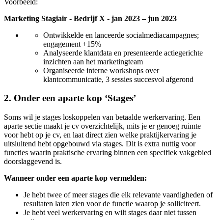
Voorbeeld:
Marketing Stagiair - Bedrijf X - jan 2023 – jun 2023
Ontwikkelde en lanceerde socialmediacampagnes;
engagement +15%
Analyseerde klantdata en presenteerde actiegerichte
inzichten aan het marketingteam
Organiseerde interne workshops over
klantcommunicatie, 3 sessies succesvol afgerond
2. Onder een aparte kop ‘Stages’
Soms wil je stages loskoppelen van betaalde werkervaring. Een
aparte
sectie maakt je cv overzichtelijk, mits je er genoeg ruimte
voor hebt op je cv, en laat direct zien welke praktijkervaring je
uitsluitend hebt opgebouwd via stages. Dit is extra nuttig voor
functies waarin praktische ervaring binnen een specifiek vakgebied
doorslaggevend is.
Wanneer onder een aparte kop vermelden:
Je hebt twee
of
meer
stages die elk relevante vaardigheden of
resultaten laten zien voor de functie waarop je solliciteert.
Je hebt veel werkervaring en wilt stages daar niet tussen