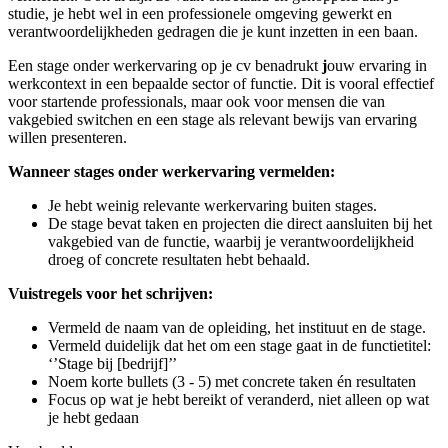
studie, je hebt wel in een professionele omgeving gewerkt en
verantwoordelijkheden gedragen die je kunt inzetten in een baan.
Een stage onder werkervaring op je cv benadrukt
j
ouw ervaring
in
werkcontext in een bepaalde sector of functie. Dit is vooral effectief
voor startende professionals, maar ook voor mensen die van
vakgebied switchen en een stage als relevant bewijs van ervaring
willen presenteren.
Wanneer stages onder werkervaring vermelden:
Je hebt weinig relevante werkervaring buiten stages.
De stage bevat taken en projecten die direct aansluiten bij het
vakgebied van de functie, waarbij je verantwoordelijkheid
droeg of concrete resultaten hebt behaald.
Vuistregels voor het schrijven:
Vermeld de naam van de opleiding, het instituut en de stage.
Vermeld duidelijk dat het om een stage gaat in de functietitel:
‘’Stage bij [bedrijf]’’
Noem korte bullets (3 - 5) met concrete
taken
én
resultaten
Focus op wat
je
hebt
bereikt
of
veranderd, niet alleen op wat
je hebt gedaan