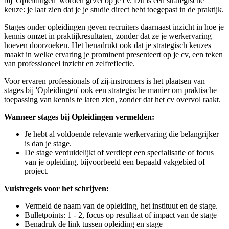
bij 'Opleidingen' worden gezet op je cv. Dit is een strategische
keuze: je laat zien dat je je studie direct hebt toegepast in de praktijk.
Stages onder opleidingen geven recruiters daarnaast inzicht in hoe je
kennis omzet in praktijkresultaten, zonder dat ze je werkervaring
hoeven doorzoeken. Het benadrukt ook dat je strategisch keuzes
maakt in welke ervaring je prominent presenteert op je cv, een teken
van professioneel inzicht en zelfreflectie.
Voor ervaren professionals of zij-instromers is het plaatsen van
stages bij 'Opleidingen' ook een strategische manier om praktische
toepassing van kennis te laten zien, zonder dat het cv overvol raakt.
Wanneer stages bij Opleidingen vermelden:
Je hebt al voldoende relevante werkervaring die belangrijker
is dan je stage.
De stage verduidelijkt of verdiept een specialisatie of focus
van je opleiding, bijvoorbeeld een bepaald vakgebied of
project.
Vuistregels voor het schrijven:
Vermeld de naam van de opleiding, het instituut en de stage.
Bulletpoints: 1 - 2, focus op resultaat of impact van de stage
Benadruk de link tussen opleiding en stage