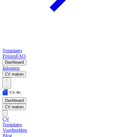
Templates
Prijzen
FAQ
Dashboard
Inloggen
CV maken
...
Dashboard
CV maken
CV
Templates
Voorbeelden
Blog