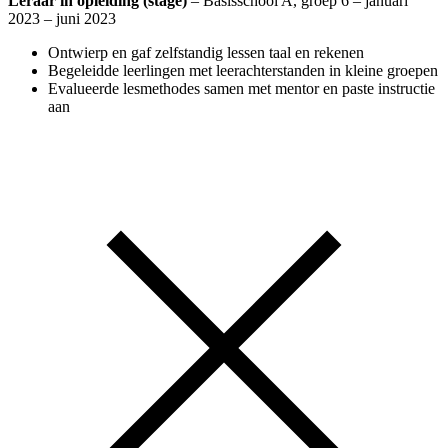
Leraar in opleiding (stage)
– Basisschool A, groep 6 – januari
2023 – juni 2023
Ontwierp en gaf zelfstandig lessen taal en rekenen
Begeleidde leerlingen met leerachterstanden in kleine groepen
Evalueerde lesmethodes samen met mentor en paste instructie
aan