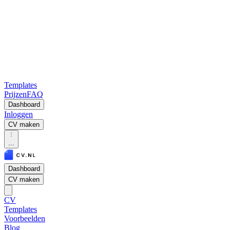
Templates
Prijzen
FAQ
Dashboard
Inloggen
CV maken
...
Dashboard
CV maken
CV
Templates
Voorbeelden
Blog