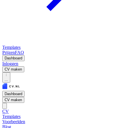
Templates
Prijzen
FAQ
Dashboard
Inloggen
CV maken
...
Dashboard
CV maken
CV
Templates
Voorbeelden
Blog