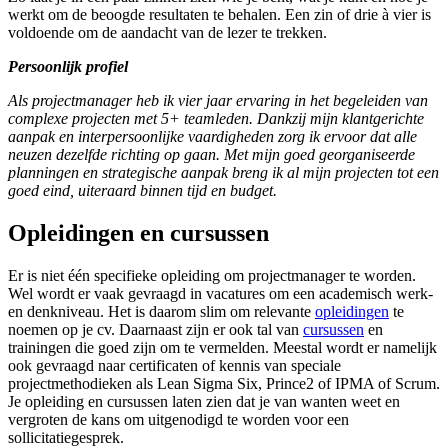
werkt om de beoogde resultaten te behalen. Een zin of drie à vier is
voldoende om de aandacht van de lezer te trekken.
Persoonlijk profiel
Als projectmanager heb ik vier jaar ervaring in het begeleiden van
complexe projecten met 5+ teamleden. Dankzij mijn klantgerichte
aanpak en interpersoonlijke vaardigheden zorg ik ervoor dat alle
neuzen dezelfde richting op gaan. Met mijn goed georganiseerde
planningen en strategische aanpak breng ik al mijn projecten tot een
goed eind, uiteraard binnen tijd en budget.
Opleidingen en cursussen
Er is niet één specifieke opleiding om projectmanager te worden.
Wel wordt er vaak gevraagd in vacatures om een academisch werk-
en denkniveau. Het is daarom slim om relevante
opleidingen
te
noemen op je cv. Daarnaast zijn er ook tal van
cursussen
en
trainingen die goed zijn om te vermelden. Meestal wordt er namelijk
ook gevraagd naar certificaten of kennis van speciale
projectmethodieken als Lean Sigma Six, Prince2 of IPMA of Scrum.
Je opleiding en cursussen laten zien dat je van wanten weet en
vergroten de kans om uitgenodigd te worden voor een
sollicitatiegesprek.