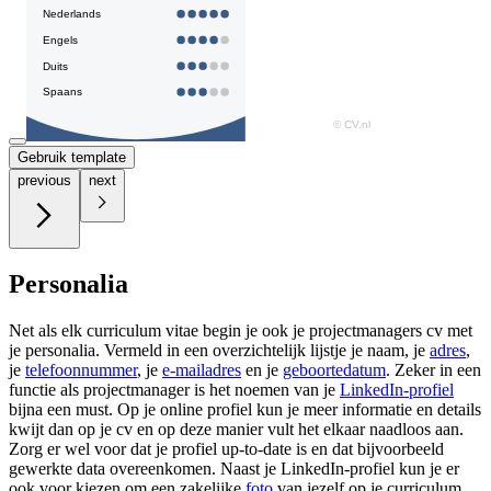
Gebruik template
previous
next
Personalia
Net als elk curriculum vitae begin je ook je projectmanagers cv met
je personalia. Vermeld in een overzichtelijk lijstje je naam, je
adres
,
je
telefoonnummer
, je
e-mailadres
en je
geboortedatum
. Zeker in een
functie als projectmanager is het noemen van je
LinkedIn-profiel
bijna een must. Op je online profiel kun je meer informatie en details
kwijt dan op je cv en op deze manier vult het elkaar naadloos aan.
Zorg er wel voor dat je profiel up-to-date is en dat bijvoorbeeld
gewerkte data overeenkomen. Naast je LinkedIn-profiel kun je er
ook voor kiezen om een zakelijke
foto
van jezelf op je curriculum